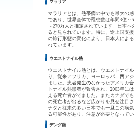
マラリア
マラリアとは、熱帯病の中でも
最大の感
であり、世界全体で
罹患数は年間3億～5
～270万人
と推定されています。日本への
ると見られています。特に、途上国支援
の旅行形態の変化により、日本人による
れています。
ウエストナイル熱
ウエストナイル熱とは、
ウエストナイル
り、従来アフリカ、ヨーロッパ、西アジ
ました。患者発生のなかったアメリカ合衆
トナイル熱患者が報告され、
2003年に
える死亡者
がでました。またカナダでも1
の死亡者が出るなど広がりを見せ注目さ
ナダと往来の多い日本でも一旦この病気
る可能性があり、注意が必要となってい
デング熱