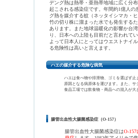
デング熱は
熱帯・亜熱帯地域に広く分布
起こされる感染症
です。
年間約1億人の
グ熱を媒介する蚊
（ネッタイシマカ・ヒ
竹の切り株に溜まった水でも発生するた
あります。また地球温暖化の影響か台湾
り、日本への上陸も目前だと言われてい
よって
日本人にとってはウエストナイル
る危険性は高いと言えます。
ハエの媒介する危険な病気
ハエは食べ物や排泄物、ゴミを選ばず止ま
原因となる病原体を運びます。また、サ
食品工場では飲食物・商品への混入が大
腸管出血性大腸菌感染症（O-157）
腸管出血性大腸菌感染症は
O-1