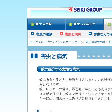
害虫の種類
害虫と病気
害虫なんで
セイキグループオフィシャルサイト ホーム
>
害虫雑学大百科
>
害
害虫と病気
蚊の媒介する危険な病気
蚊は吸血するとき、唾液を注入します。この唾液
みとなります。
蚊アレルギーの場合、最悪死に至ることもありま
きは感染症です。蚊はマラリア・ウエストナイル
と一緒に人間の体内に送り込み病気を引き起こし