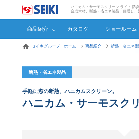
ペ
ハニカム・サーモスクリーン ライト 防
ー
合成木材、断熱・省エネ製品、目隠し、
ジ
の
商品紹介
カタログ
ショールーム
終
わ
り
セイキグループ ホーム
商品紹介
断熱・省エネ製
で
す
ヘ
ッ
断熱・省エネ製品
ダ
ー
情
手軽に窓の断熱、ハニカムスクリーン。
報
ハニカム・サーモスクリ
に
戻
り
ま
す
ペ