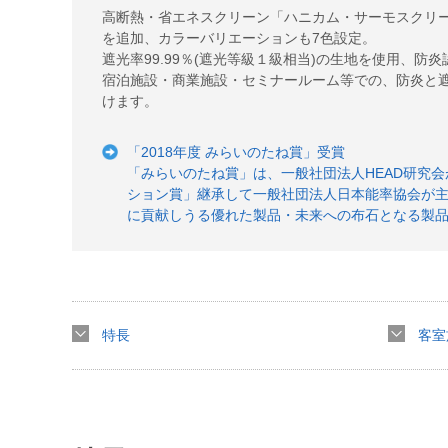
ー
高断熱・省エネスクリーン「ハニカム・サーモスクリー
ジ
を追加、カラーバリエーションも7色設定。
の
遮光率99.99％(遮光等級１級相当)の生地を使用、防
先
宿泊施設・商業施設・セミナールーム等での、防炎と
頭
けます。
に
戻
り
「2018年度 みらいのたね賞」受賞
ま
「みらいのたね賞」は、一般社団法人HEAD研究会
す
ション賞」継承して一般社団法人日本能率協会が
に貢献しうる優れた製品・未来への布石となる製
特長
客室