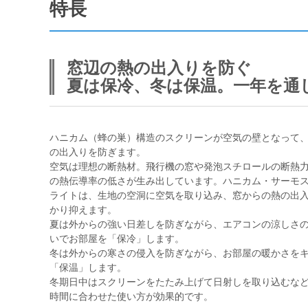
特長
窓辺の熱の出入りを防ぐ
夏は保冷、冬は保温。一年を通
ハニカム（蜂の巣）構造のスクリーンが空気の壁となって
の出入りを防ぎます。
空気は理想の断熱材。飛行機の窓や発泡スチロールの断熱
の熱伝導率の低さが生み出しています。ハニカム・サーモ
ライトは、生地の空洞に空気を取り込み、窓からの熱の出
かり抑えます。
夏は外からの強い日差しを防ぎながら、エアコンの涼しさ
いでお部屋を「保冷」します。
冬は外からの寒さの侵入を防ぎながら、お部屋の暖かさを
「保温」します。
冬期日中はスクリーンをたたみ上げて日射しを取り込むな
時間に合わせた使い方が効果的です。