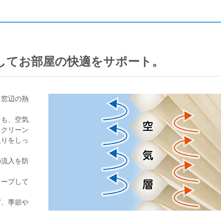
してお部屋の快適をサポート。
、窓辺の熱
力も、空気
スクリーン
入りをしっ
の流入を防
キープして
ど、季節や