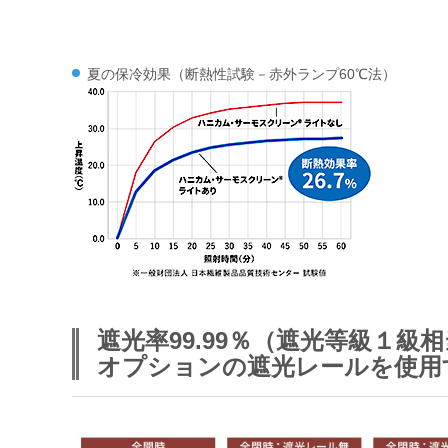
夏の保冷効果（断熱性試験－赤外ランプ60℃法）
遮光率99.99％（遮光等級１
オプションの遮光レールを使用