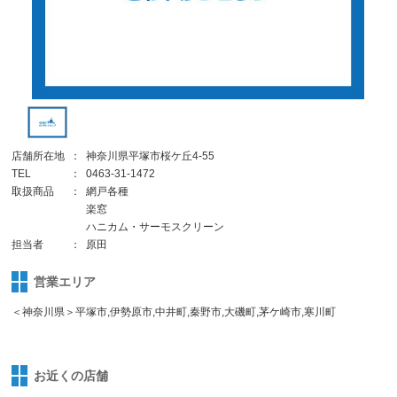
店舗所在地
：
神奈川県平塚市桜ケ丘4-55
TEL
：
0463-31-1472
取扱商品
：
網戸各種
楽窓
ハニカム・サーモスクリーン
担当者
：
原田
営業エリア
＜神奈川県＞平塚市,伊勢原市,中井町,秦野市,大磯町,茅ケ崎市,寒川町
お近くの店舗