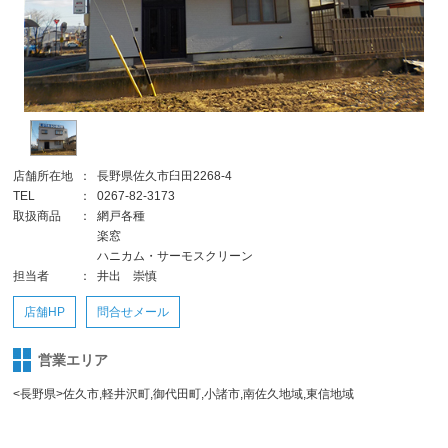
店舗所在地
：
長野県佐久市臼田2268-4
TEL
：
0267-82-3173
取扱商品
：
網戸各種
楽窓
ハニカム・サーモスクリーン
担当者
：
井出 崇慎
店舗HP
問合せメール
営業エリア
<長野県>佐久市,軽井沢町,御代田町,小諸市,南佐久地域,東信地域