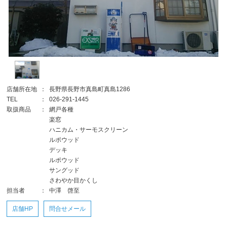
店舗所在地
：
長野県長野市真島町真島1286
TEL
：
026-291-1445
取扱商品
：
網戸各種
楽窓
ハニカム・サーモスクリーン
ルポウッド
デッキ
ルポウッド
サングッド
さわやか目かくし
担当者
：
中澤 啓至
店舗HP
問合せメール