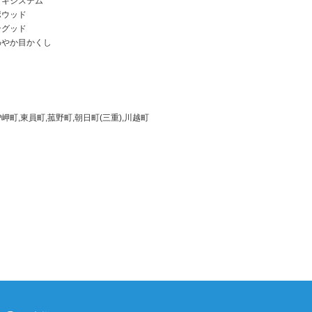
ッキシステム
ポウッド
ングッド
わやか目かくし
岬町,東員町,菰野町,朝日町(三重),川越町