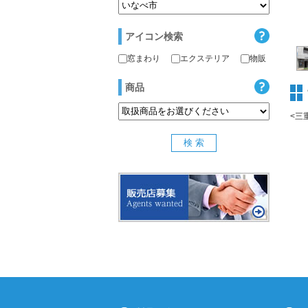
アイコン検索
窓まわり
エクステリア
物販
商品
<三