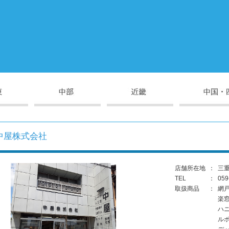
中屋株式会社
店舗所在地
：
三重
TEL
：
059
取扱商品
：
網
楽
ハ
ル