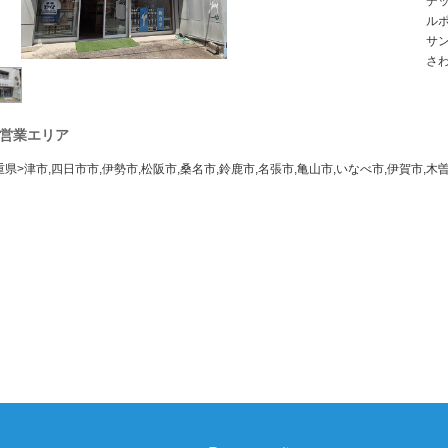
デ
ル
サ
さ
営業エリア
重県>津市,四日市市,伊勢市,松阪市,桑名市,鈴鹿市,名張市,亀山市,いなべ市,伊賀市,木曽