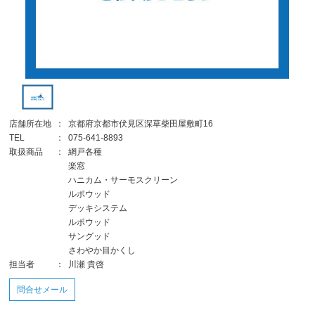
店舗所在地
：
京都府京都市伏見区深草柴田屋敷町16
TEL
：
075-641-8893
取扱商品
：
網戸各種
楽窓
ハニカム・サーモスクリーン
ルポウッド
デッキシステム
ルポウッド
サングッド
さわやか目かくし
担当者
：
川瀬 貴啓
問合せメール