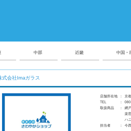
株式会社Imaガラス
店舗所在地
：
京都
TEL
：
080
取扱商品
：
網
楽
ハ
担当者
：
今