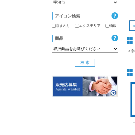
アイコン検索
窓まわり
エクステリア
物販
商品
＜京