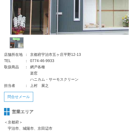
店舗所在地
：
京都府宇治市五ヶ庄平野12-13
TEL
：
0774-46-9933
取扱商品
：
網戸各種
楽窓
ハニカム・サーモスクリーン
担当者
：
上村 展之
問合せメール
営業エリア
＜京都府＞
宇治市、城陽市、京田辺市