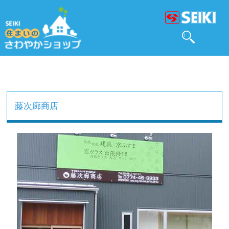
藤次廊商店