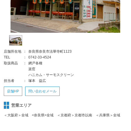
店舗所在地
：
奈良県奈良市法華寺町1123
TEL
：
0742-33-4524
取扱商品
：
網戸各種
楽窓
ハニカム・サーモスクリーン
担当者
：
塚本 益広
店舗HP
問い合わせメール
営業エリア
＜大阪府＞全域 <奈良県>全域 ＜京都府＞京都市以南 ＜兵庫県＞全域