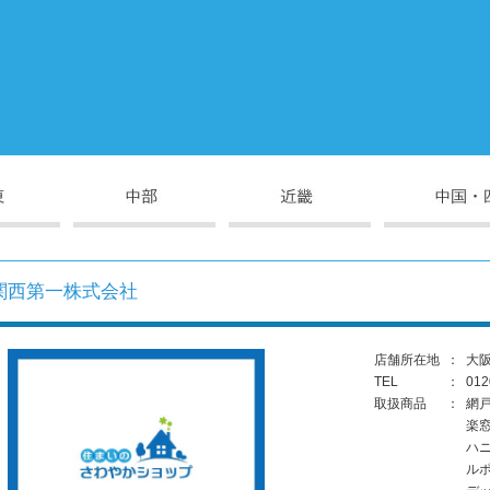
関西第一株式会社
店舗所在地
：
大阪
TEL
：
012
取扱商品
：
網
楽
ハ
ル