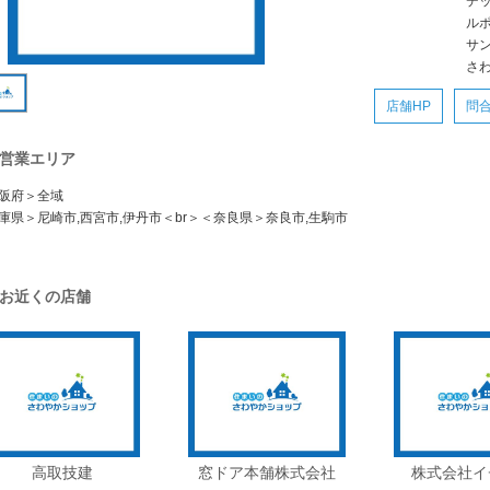
デ
ル
サ
さ
店舗HP
問
営業エリア
阪府＞全域
庫県＞尼崎市,西宮市,伊丹市＜br＞＜奈良県＞奈良市,生駒市
お近くの店舗
高取技建
窓ドア本舗株式会社
株式会社イ