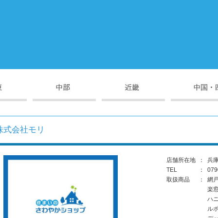
株式会社モリ
店舗所在地
：
兵庫
TEL
：
079
取扱商品
：
網
楽
ハ
ル