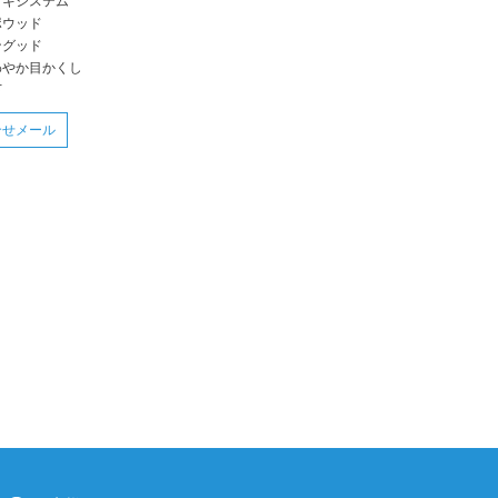
ッキシステム
ポウッド
ングッド
わやか目かくし
下
合せメール