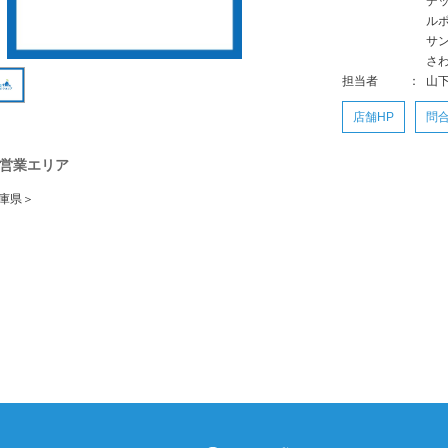
デ
ル
サ
さ
担当者
：
山
店舗HP
問
営業エリア
庫県＞