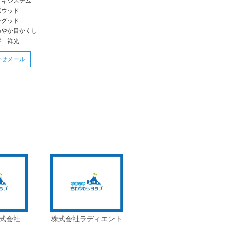
ッキシステム
ポウッド
ングッド
わやか目かくし
峯 祥光
合せメール
式会社
株式会社ラディエント