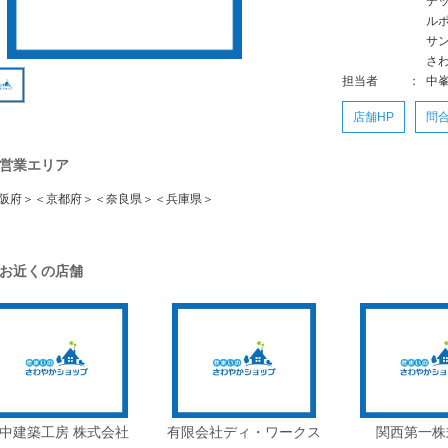
デ
ル
サ
さ
担当者
：
中
店舗HP
問
営業エリア
阪府＞＜京都府＞＜奈良県＞＜兵庫県＞
お近くの店舗
中建築工房 株式会社
有限会社ディ・ワークス
関西第一株