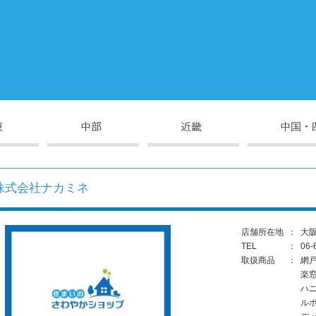
株式会社ナカミネ
店舗所在地
：
大阪
TEL
：
06-
取扱商品
：
網
楽
ハ
ル