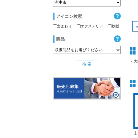
アイコン検索
窓まわり
エクステリア
物販
商品
＜大
山