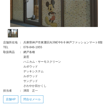
店舗所在地
：
兵庫県神戸市東灘区向洋町中6-9 神戸ファッションマート8階
TEL
：
078-846-1955
取扱商品
：
網戸各種
楽窓
ハニカム・サーモスクリーン
ルポウッド
デッキシステム
ルポウッド
サングッド
さわやか目かくし
担当者
：
津田 正一
店舗HP
問合せメール