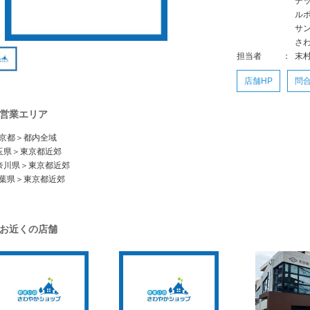
デ
ル
サ
さ
担当者
：
末
店舗HP
問
営業エリア
京都＞都内全域
玉県＞東京都近郊
奈川県＞東京都近郊
葉県＞東京都近郊
お近くの店舗