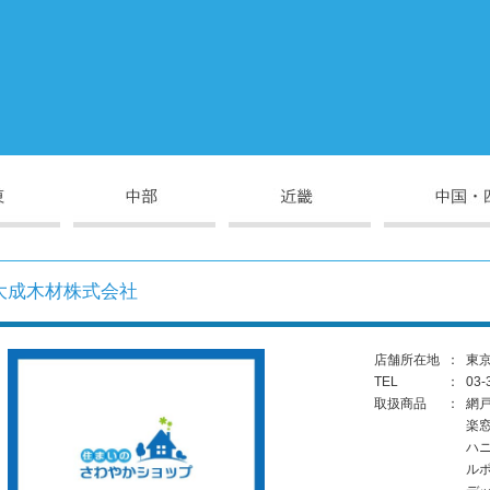
大成木材株式会社
店舗所在地
：
東京
TEL
：
03-
取扱商品
：
網
楽
ハ
ル