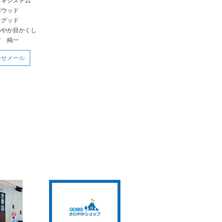
ッキシステム
ポウッド
ングッド
わやか目かくし
村 純一
合せメール