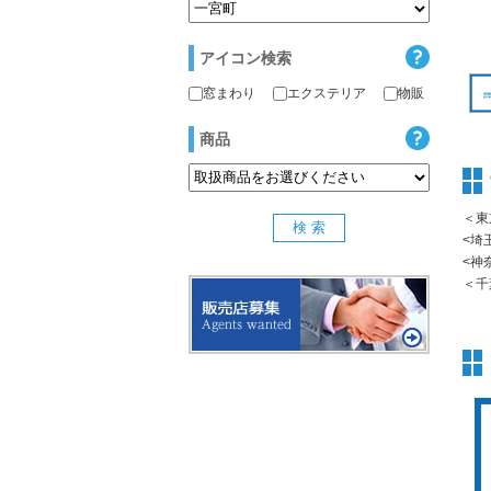
アイコン検索
窓まわり
エクステリア
物販
商品
＜東
<埼
<神
＜千