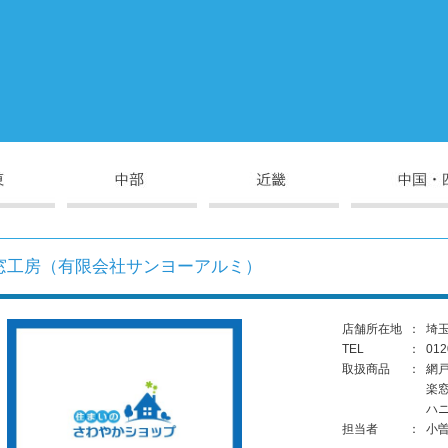
窓工房（有限会社サンヨーアルミ）
店舗所在地
：
埼玉
TEL
：
012
取扱商品
：
網
楽
ハ
担当者
：
小