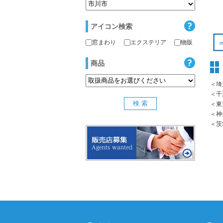
アイコン検索
窓まわり
エクステリア
物販
商品
＜埼
＜千
＜東
＜神
＜茨