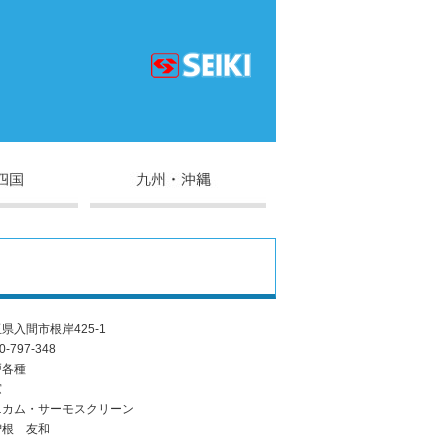
県入間市根岸425-1
0-797-348
戸各種
窓
ニカム・サーモスクリーン
曽根 友和