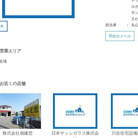
デ
ル
サ
さ
担当者
：
丸
問合せメール
営業エリア
全域
お近くの店舗
株式会社扇建窓
日本サッシガラス株式会
川合住宅設備