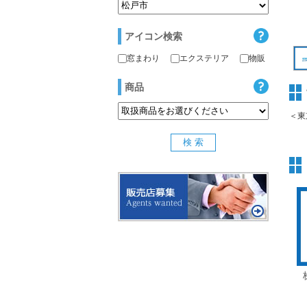
アイコン検索
窓まわり
エクステリア
物販
商品
＜東