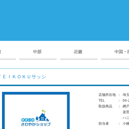
ＴＥＩＫＯＫＵサッシ
店舗所在地
：
埼玉
TEL
：
04-
取扱商品
：
網
楽
ハ
担当者
：
小