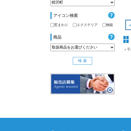
アイコン検索
窓まわり
エクステリア
物販
商品
＜千