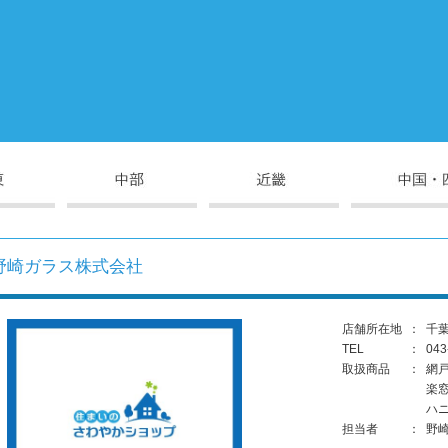
野崎ガラス株式会社
店舗所在地
：
千葉
TEL
：
043
取扱商品
：
網
楽
ハ
担当者
：
野