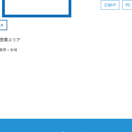
店舗HP
問
営業エリア
葉県＞全域