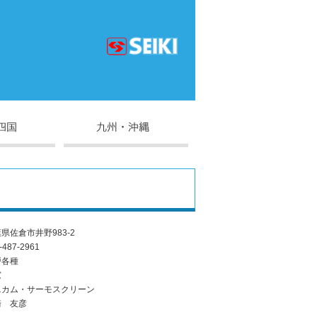
県佐倉市井野983-2
-487-2961
戸各種
窓
ニカム・サーモスクリーン
崎 友彦