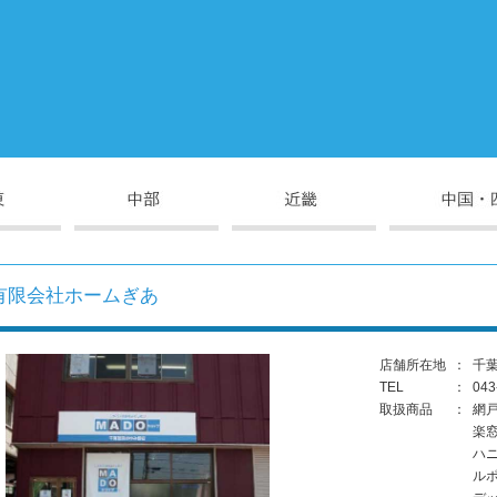
有限会社ホームぎあ
店舗所在地
：
千葉
TEL
：
043
取扱商品
：
網
楽
ハ
ル