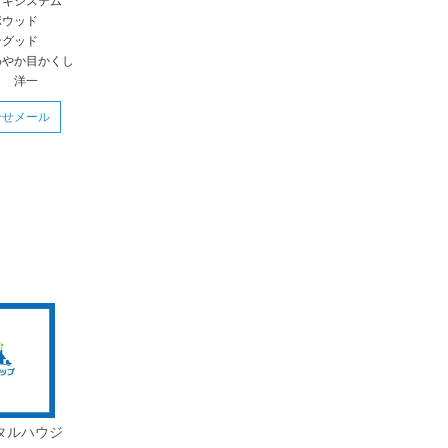
ッキシステム
ポウッド
ングッド
わやか目かくし
口 洋一
合せメール
タルハウジ