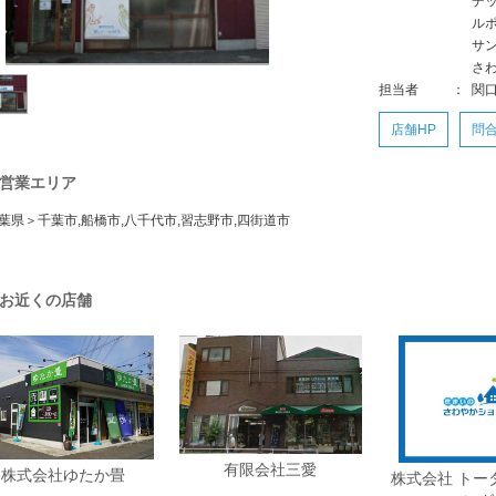
デ
ル
サ
さ
担当者
：
関
店舗HP
問
営業エリア
葉県＞千葉市,船橋市,八千代市,習志野市,四街道市
お近くの店舗
有限会社三愛
株式会社ゆたか畳
株式会社 トー