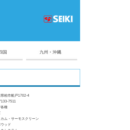
県柏市船戸1702-4
7133-7511
戸各種
窓
ニカム・サーモスクリーン
ポウッド