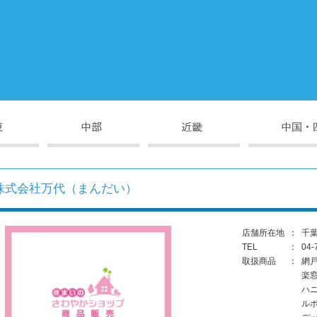
株式会社万代（まんだい）
店舗所在地
：
千葉
TEL
：
04-
取扱商品
：
網
楽
ハ
ル