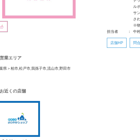
デ
ル
サ
さ
※
担当者
：
中村
店舗HP
問
営業エリア
葉県＞柏市,松戸市,我孫子市,流山市,野田市
お近くの店舗