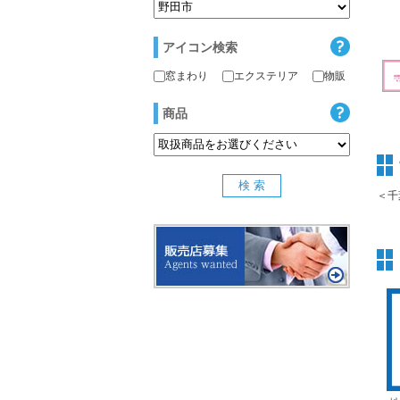
アイコン検索
窓まわり
エクステリア
物販
商品
＜千