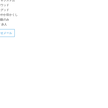
ッキシステム
ポウッド
ングッド
わやか目かくし
物販のみ
 歩人
合せメール