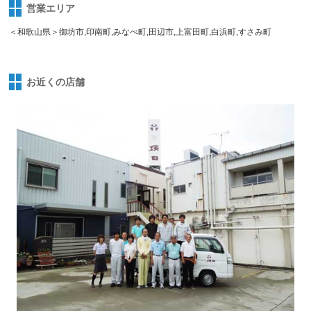
営業エリア
＜和歌山県＞御坊市,印南町,みなべ町,田辺市,上富田町,白浜町,すさみ町
お近くの店舗