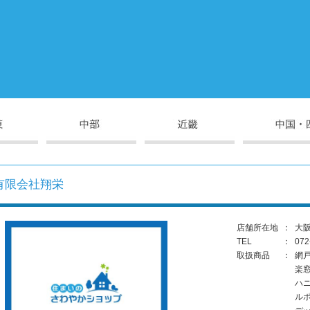
有限会社翔栄
店舗所在地
：
大阪
TEL
：
072
取扱商品
：
網
楽
ハ
ル