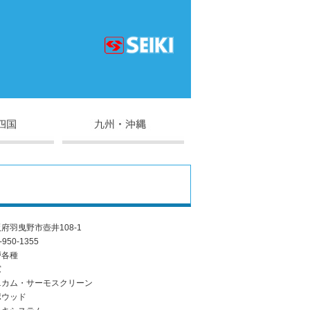
府羽曳野市壺井108-1
-950-1355
戸各種
窓
ニカム・サーモスクリーン
ポウッド