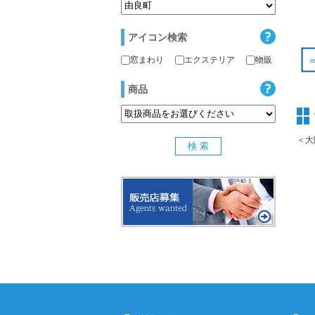
アイコン検索
窓まわり
エクステリア
物販
商品
＜大