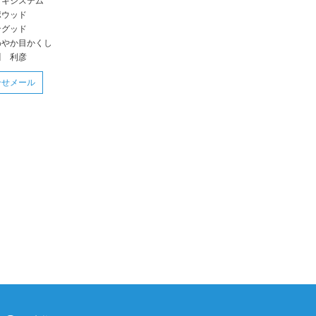
ッキシステム
ポウッド
ングッド
わやか目かくし
川 利彦
合せメール