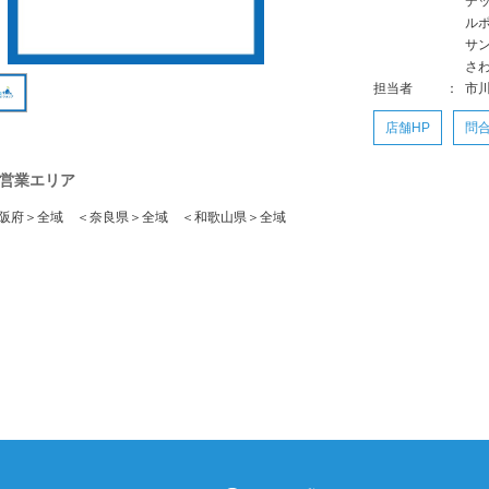
デ
ル
サ
さ
担当者
：
市
店舗HP
問
営業エリア
阪府＞全域 ＜奈良県＞全域 ＜和歌山県＞全域