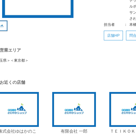
デ
ル
サ
さ
担当者
：
本橋
店舗HP
問
営業エリア
玉県＞＜東京都＞
お近くの店舗
株式会社ゆはかのこ
有限会社 一郎
ＴＥＩＫＯＫ