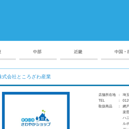
株式会社ところざわ産業
店舗所在地
：
埼玉
TEL
：
012
取扱商品
：
網
楽
ハ
ル