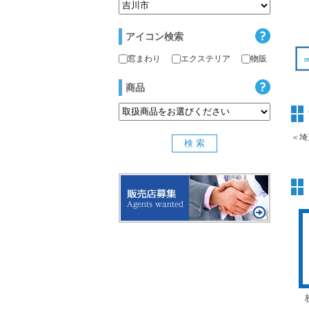
アイコン検索
窓まわり
エクステリア
物販
商品
＜埼