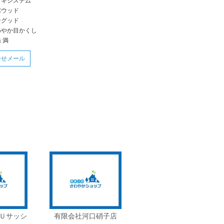
ッキシステム
ポウッド
ングッド
わやか目かくし
 満
合せメール
Ｕサッシ
有限会社河口硝子店