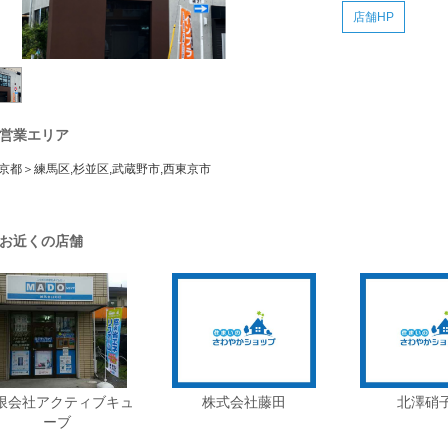
店舗HP
営業エリア
京都＞練馬区,杉並区,武蔵野市,西東京市
お近くの店舗
限会社アクティブキュ
株式会社藤田
北澤硝
ーブ