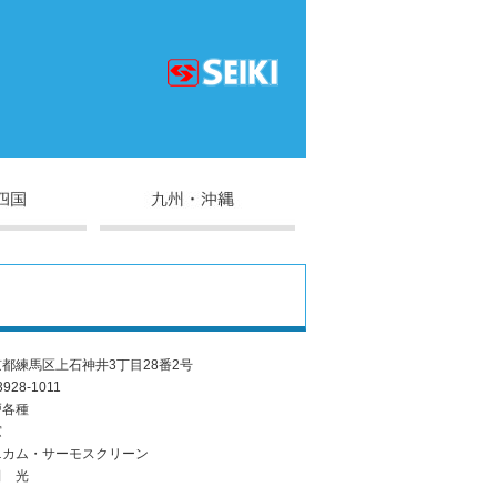
都練馬区上石神井3丁目28番2号
3928-1011
戸各種
窓
ニカム・サーモスクリーン
田 光