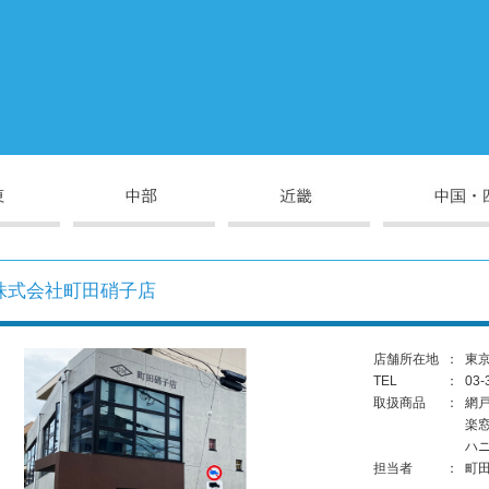
株式会社町田硝子店
店舗所在地
：
東京
TEL
：
03-
取扱商品
：
網
楽
ハ
担当者
：
町