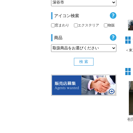
アイコン検索
窓まわり
エクステリア
物販
商品
＜東
有