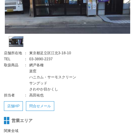
店舗所在地
：
東京都足立区江北3-18-10
TEL
：
03-3890-2237
取扱商品
：
網戸各種
楽窓
ハニカム・サーモスクリーン
サングッド
さわやか目かくし
担当者
：
高田祐也
店舗HP
問合せメール
営業エリア
関東全域