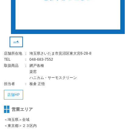
店舗所在地
：
埼玉県さいたま市見沼区東大宮6-28-8
TEL
：
048-683-7552
取扱商品
：
網戸各種
楽窓
ハニカム・サーモスクリーン
担当者
：
板倉 正悟
店舗HP
営業エリア
＜埼玉県＞全域
＜東京都＞２３区内