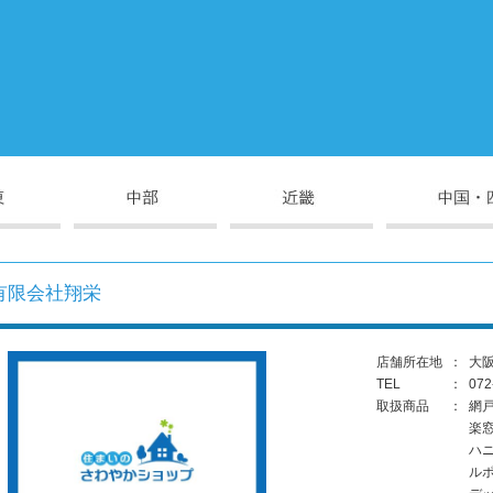
有限会社翔栄
店舗所在地
：
大阪
TEL
：
072
取扱商品
：
網
楽
ハ
ル