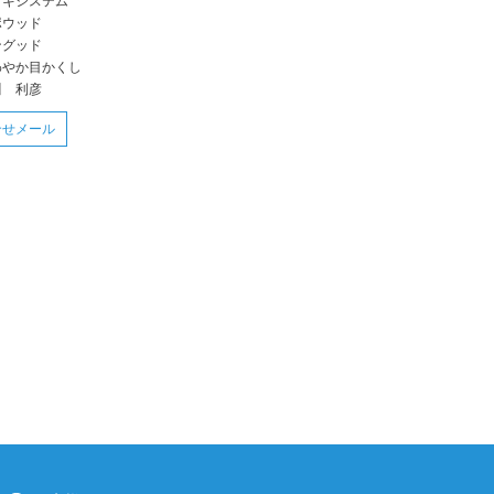
ッキシステム
ポウッド
ングッド
わやか目かくし
川 利彦
合せメール