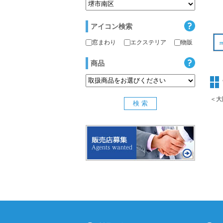
アイコン検索
窓まわり
エクステリア
物販
商品
＜大