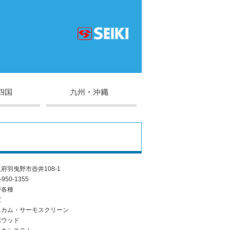
府羽曳野市壺井108-1
-950-1355
戸各種
窓
ニカム・サーモスクリーン
ポウッド