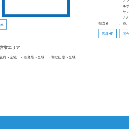
デ
ル
サ
さ
担当者
：
市
店舗HP
問
営業エリア
阪府＞全域 ＜奈良県＞全域 ＜和歌山県＞全域