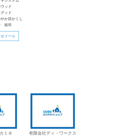
ッキシステム
ポウッド
ングッド
わやか目かくし
中 裕司
合せメール
カミネ
有限会社ディ・ワークス