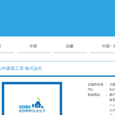
山中建築工房 株式会社
店舗所在地
：
大阪
TEL
：
012
取扱商品
：
網
楽
ハ
ル