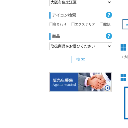
アイコン検索
窓まわり
エクステリア
物販
商品
＜大