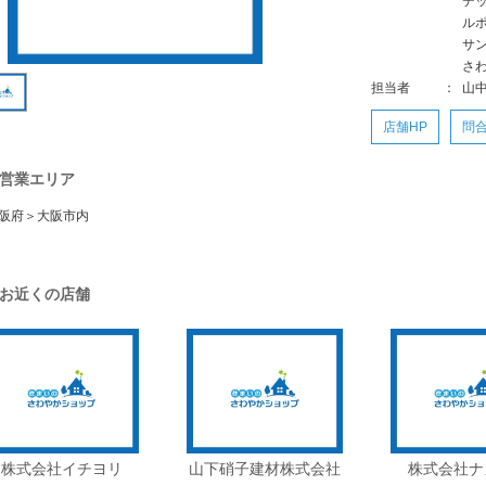
デ
ル
サ
さ
担当者
：
山
店舗HP
問
営業エリア
阪府＞大阪市内
お近くの店舗
株式会社イチヨリ
山下硝子建材株式会社
株式会社ナ