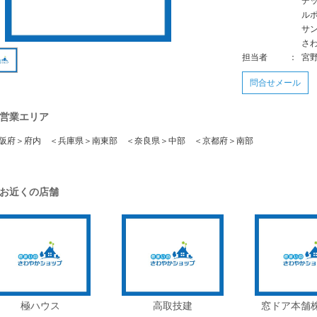
デ
ル
サ
さ
担当者
：
宮
問合せメール
営業エリア
阪府＞府内 ＜兵庫県＞南東部 ＜奈良県＞中部 ＜京都府＞南部
お近くの店舗
極ハウス
高取技建
窓ドア本舗