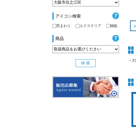
アイコン検索
窓まわり
エクステリア
物販
商品
＜大