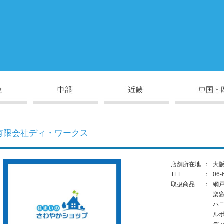
有限会社ディ・ワークス
店舗所在地
：
大阪
TEL
：
06-
取扱商品
：
網
楽
ハ
ル