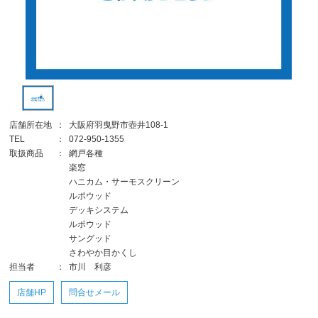
店舗所在地
：
大阪府羽曳野市壺井108-1
TEL
：
072-950-1355
取扱商品
：
網戸各種
楽窓
ハニカム・サーモスクリーン
ルポウッド
デッキシステム
ルポウッド
サングッド
さわやか目かくし
担当者
：
市川 利彦
店舗HP
問合せメール