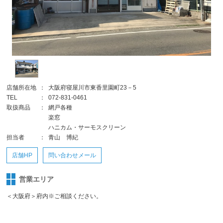
店舗所在地
：
大阪府寝屋川市東香里園町23－5
TEL
：
072-831-0461
取扱商品
：
網戸各種
楽窓
ハニカム・サーモスクリーン
担当者
：
青山 博紀
店舗HP
問い合わせメール
営業エリア
＜大阪府＞府内※ご相談ください。