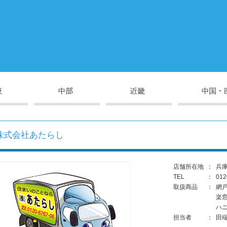
株式会社あたらし
店舗所在地
：
兵庫
TEL
：
012
取扱商品
：
網
楽
ハ
担当者
：
田