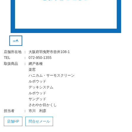
店舗所在地
：
大阪府羽曳野市壺井108-1
TEL
：
072-950-1355
取扱商品
：
網戸各種
楽窓
ハニカム・サーモスクリーン
ルポウッド
デッキシステム
ルポウッド
サングッド
さわやか目かくし
担当者
：
市川 利彦
店舗HP
問合せメール