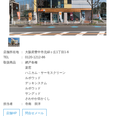
店舗所在地
：
大阪府豊中市北緑ヶ丘1丁目1-6
TEL
：
0120-1212-86
取扱商品
：
網戸各種
楽窓
ハニカム・サーモスクリーン
ルポウッド
デッキシステム
ルポウッド
サングッド
さわやか目かくし
担当者
：
寺南 崇洋
店舗HP
問合せメール