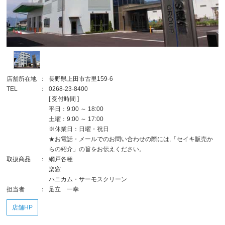
店舗所在地
：
長野県上田市古里159-6
TEL
：
0268-23-8400
[ 受付時間 ]
平日：9:00 ～ 18:00
土曜：9:00 ～ 17:00
※休業日：日曜・祝日
★お電話・メールでのお問い合わせの際には,「セイキ販売か
らの紹介」の旨をお伝えください。
取扱商品
：
網戸各種
楽窓
ハニカム・サーモスクリーン
担当者
：
足立 一幸
店舗HP