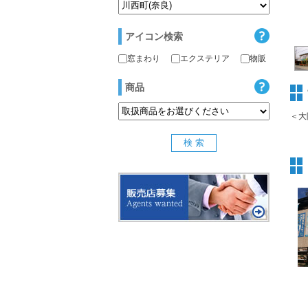
アイコン検索
窓まわり
エクステリア
物販
商品
＜大