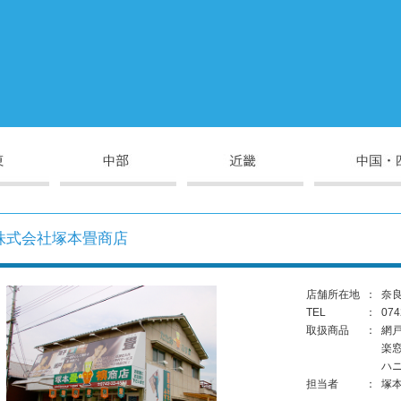
株式会社塚本畳商店
店舗所在地
：
奈良
TEL
：
074
取扱商品
：
網
楽
ハ
担当者
：
塚