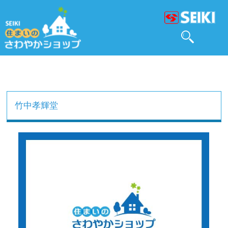
竹中孝輝堂