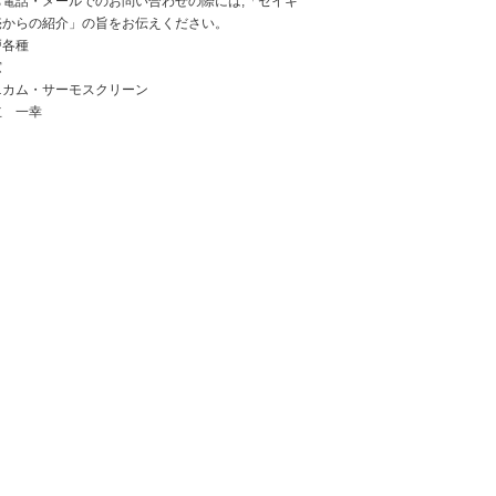
お電話・メールでのお問い合わせの際には,「セイキ
売からの紹介」の旨をお伝えください。
戸各種
窓
ニカム・サーモスクリーン
立 一幸