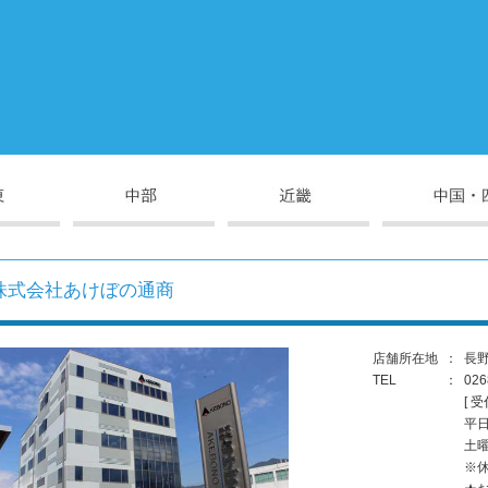
株式会社あけぼの通商
店舗所在地
：
長野
TEL
：
026
[ 受
平日：
土曜：
※