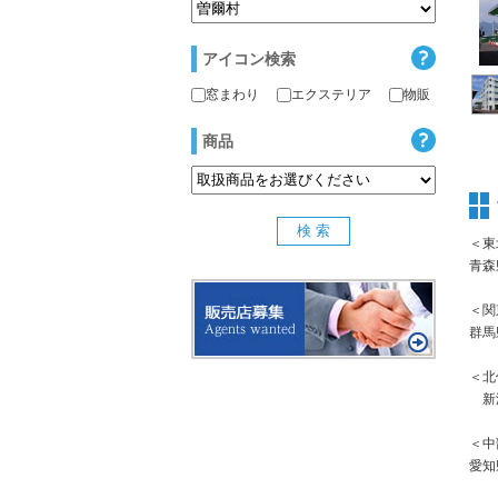
アイコン検索
窓まわり
エクステリア
物販
商品
＜東
青森
＜関
群馬
＜北
新潟
＜中
愛知