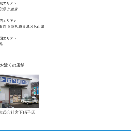
畿エリア＞
県,京都府
西エリア＞
府,兵庫県,奈良県,和歌山県
国エリア＞
県
お近くの店舗
株式会社宮下硝子店