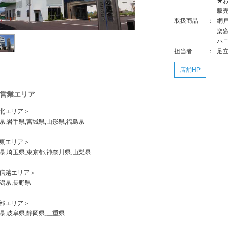
★
販
取扱商品
：
網
楽
ハ
担当者
：
足
店舗HP
営業エリア
北エリア＞
県,岩手県,宮城県,山形県,福島県
東エリア＞
県,埼玉県,東京都,神奈川県,山梨県
信越エリア＞
県,長野県
部エリア＞
県,岐阜県,静岡県,三重県