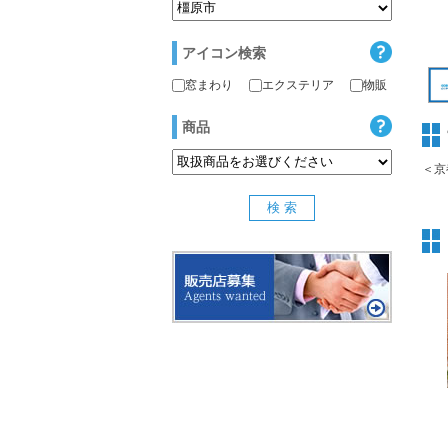
アイコン検索
窓まわり
エクステリア
物販
商品
＜京