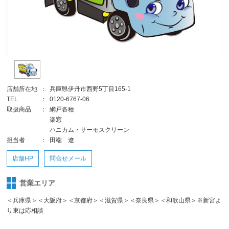
店舗所在地
：
兵庫県伊丹市西野5丁目165-1
TEL
：
0120-6767-06
取扱商品
：
網戸各種
楽窓
ハニカム・サーモスクリーン
担当者
：
田端 遼
店舗HP
問合せメール
営業エリア
＜兵庫県＞＜大阪府＞＜京都府＞＜滋賀県＞＜奈良県＞＜和歌山県＞※新宮よ
り東は応相談