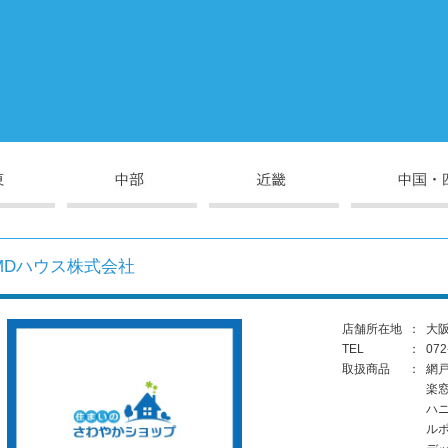
MDハウス株式会社
店舗所在地
：
大阪
TEL
：
072
取扱商品
：
網
楽
ハ
ル