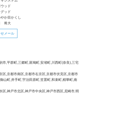
ッキシステム
ポウッド
ングッド
わやか目かくし
田 将大
合せメール
市,平群町,三郷町,斑鳩町,安堵町,川西町(奈良),三宅
京区,京都市南区,京都市右京区,京都市伏見区,京都市
御山町,井手町,宇治田原町,笠置町,和束町,精華町,南
区,神戸市北区,神戸市中央区,神戸市西区,尼崎市,明