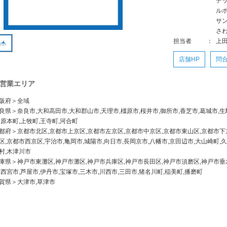
デ
ル
サ
さ
担当者
：
上
店舗HP
問
営業エリア
阪府＞全域
良県＞奈良市,大和高田市,大和郡山市,天理市,橿原市,桜井市,御所市,香芝市,葛城市,生駒
田原本町,上牧町,王寺町,河合町
都府＞京都市北区,京都市上京区,京都市左京区,京都市中京区,京都市東山区,京都市下
区,京都市西京区,宇治市,亀岡市,城陽市,向日市,長岡京市,八幡市,京田辺市,大山崎町,久
村,木津川市
庫県＞神戸市東灘区,神戸市灘区,神戸市兵庫区,神戸市長田区,神戸市須磨区,神戸市垂水
,西宮市,芦屋市,伊丹市,宝塚市,三木市,川西市,三田市,猪名川町,稲美町,播磨町
賀県＞大津市,草津市