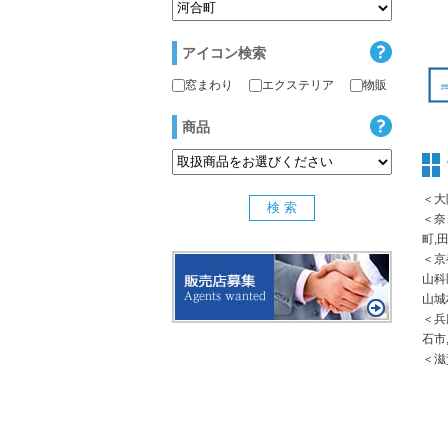
アイコン検索
窓まわり
エクステリア
物販
商品
＜大
＜奈
町,
＜京
山科
山城
＜兵
石市
＜滋