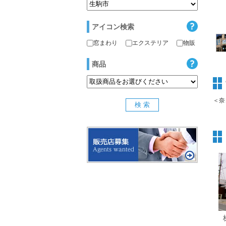
アイコン検索
窓まわり
エクステリア
物販
商品
＜奈