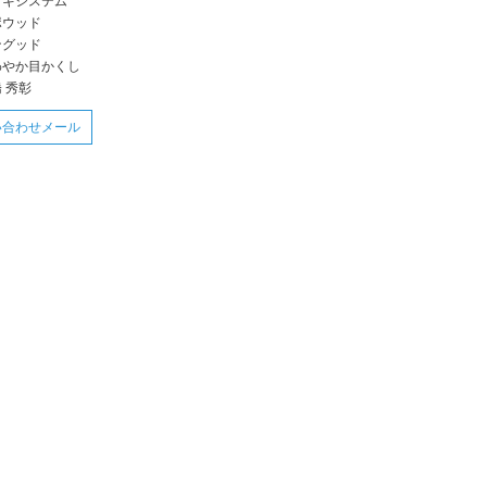
ッキシステム
ポウッド
ングッド
わやか目かくし
 秀彰
い合わせメール