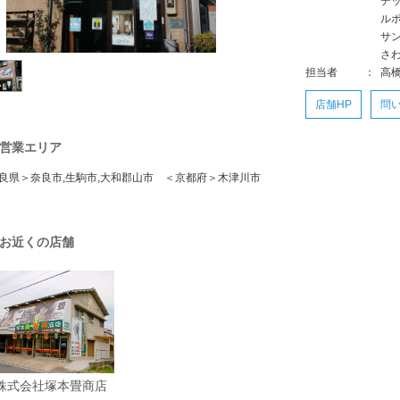
デ
ル
サ
さ
担当者
：
高橋
店舗HP
問
営業エリア
良県＞奈良市,生駒市,大和郡山市 ＜京都府＞木津川市
お近くの店舗
株式会社塚本畳商店