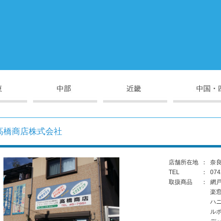
高橋商店株式会社
店舗所在地
：
奈良
TEL
：
074
取扱商品
：
網
楽
ハ
ル