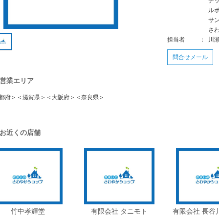
デ
ル
サ
さ
担当者
：
川瀬
問合せメール
営業エリア
都府＞＜滋賀県＞＜大阪府＞＜奈良県＞
お近くの店舗
竹中孝輝堂
有限会社 タニモト
有限会社 長谷