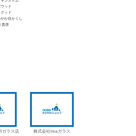
ッキシステム
ポウッド
ングッド
わやか目かくし
 貴啓
川ガラス店
株式会社Imaガラス