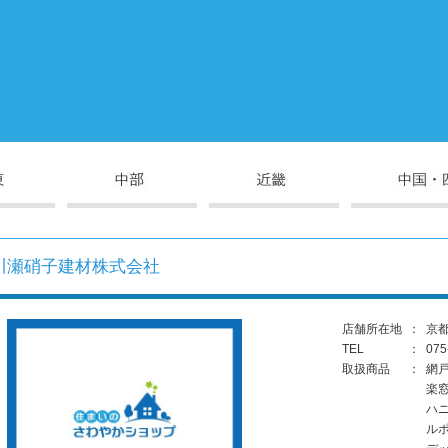
川瀬硝子建材株式会社
店舗所在地
：
京
TEL
：
075
取扱商品
：
網
楽
ハ
ル