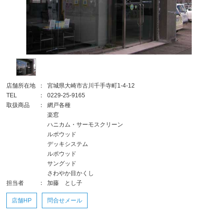
店舗所在地
：
宮城県大崎市古川千手寺町1-4-12
TEL
：
0229-25-9165
取扱商品
：
網戸各種
楽窓
ハニカム・サーモスクリーン
ルポウッド
デッキシステム
ルポウッド
サングッド
さわやか目かくし
担当者
：
加藤 とし子
店舗HP
問合せメール