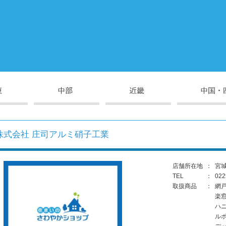
株式会社 庄司アルミ硝子工業
店舗所在地
：
宮
TEL
：
022
取扱商品
：
網
楽
ハ
ル