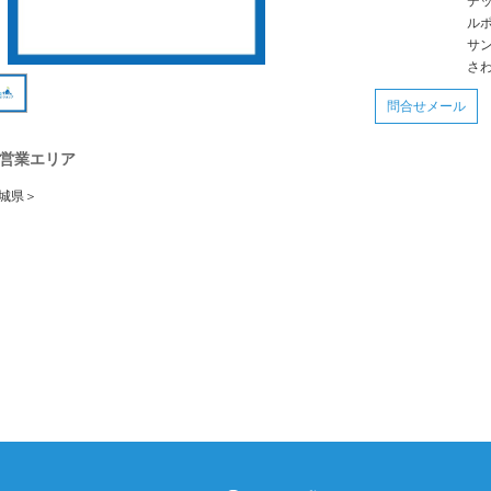
デ
ル
サ
さ
問合せメール
営業エリア
城県＞