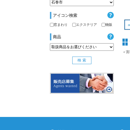
アイコン検索
窓まわり
エクステリア
物販
商品
＜宮