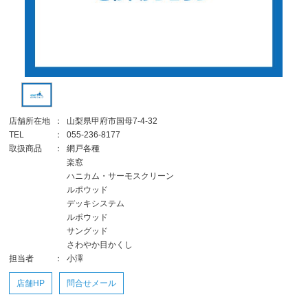
店舗所在地
：
山梨県甲府市国母7-4-32
TEL
：
055-236-8177
取扱商品
：
網戸各種
楽窓
ハニカム・サーモスクリーン
ルポウッド
デッキシステム
ルポウッド
サングッド
さわやか目かくし
担当者
：
小澤
店舗HP
問合せメール