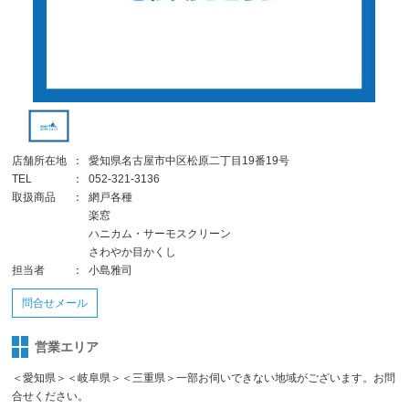
店舗所在地
：
愛知県名古屋市中区松原二丁目19番19号
TEL
：
052-321-3136
取扱商品
：
網戸各種
楽窓
ハニカム・サーモスクリーン
さわやか目かくし
担当者
：
小島雅司
問合せメール
営業エリア
＜愛知県＞＜岐阜県＞＜三重県＞一部お伺いできない地域がございます。お問
合せください。