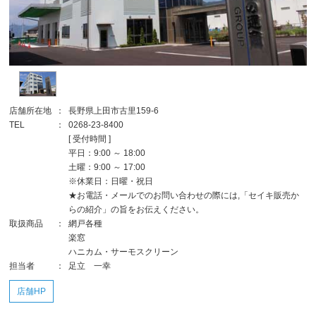
店舗所在地
：
長野県上田市古里159-6
TEL
：
0268-23-8400
[ 受付時間 ]
平日：9:00 ～ 18:00
土曜：9:00 ～ 17:00
※休業日：日曜・祝日
★お電話・メールでのお問い合わせの際には,「セイキ販売か
らの紹介」の旨をお伝えください。
取扱商品
：
網戸各種
楽窓
ハニカム・サーモスクリーン
担当者
：
足立 一幸
店舗HP