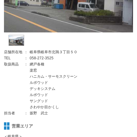
店舗所在地
：
岐阜県岐阜市北鶉３丁目５０
TEL
：
058-272-3525
取扱商品
：
網戸各種
楽窓
ハニカム・サーモスクリーン
ルポウッド
デッキシステム
ルポウッド
サングッド
さわやか目かくし
担当者
：
坂野 武士
営業エリア
＜岐阜県＞